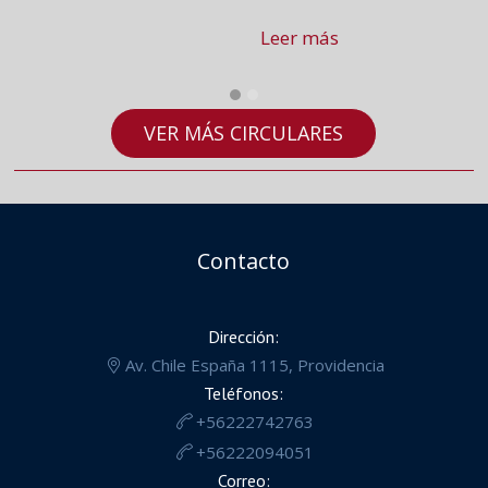
Leer más
VER MÁS CIRCULARES
Contacto
Dirección:
Av. Chile España 1115, Providencia
Teléfonos:
+56222742763
+56222094051
Correo: