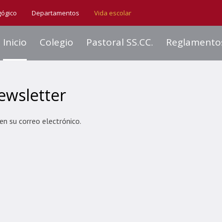
gógico
Departamentos
Vida escolar
Inicio
Colegio
Pastoral SS.CC.
Reglamento
ewsletter
en su correo electrónico.