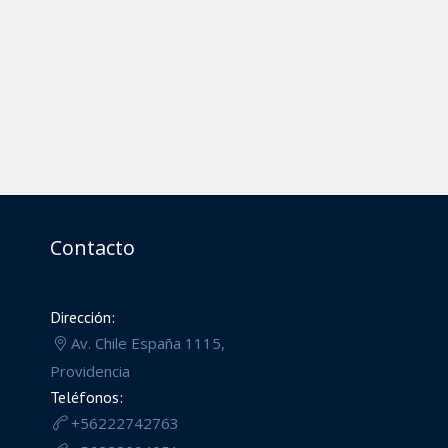
Contacto
Dirección:
Av. Chile España 1115,
Providencia
Teléfonos:
+56222742763