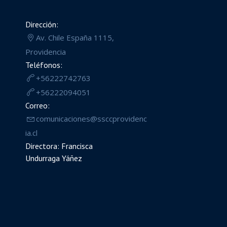
Dirección:
Av. Chile España 1115,
Providencia
Teléfonos:
+56222742763
+56222094051
Correo:
comunicaciones@ssccprovidenc
ia.cl
Directora: Francisca
Undurraga Yáñez