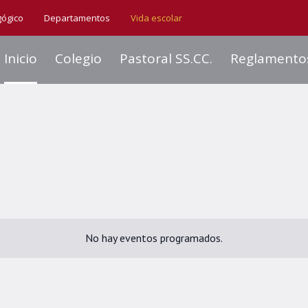
gógico
Departamentos
Vida escolar
Inicio
Colegio
Pastoral SS.CC.
Reglamento
No hay eventos programados.