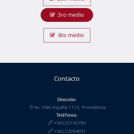
3ro medio
4to medio
Contacto
Dirección:
Av. Chile España 1115, Providencia
Teléfonos:
+56222742763
+56222094051