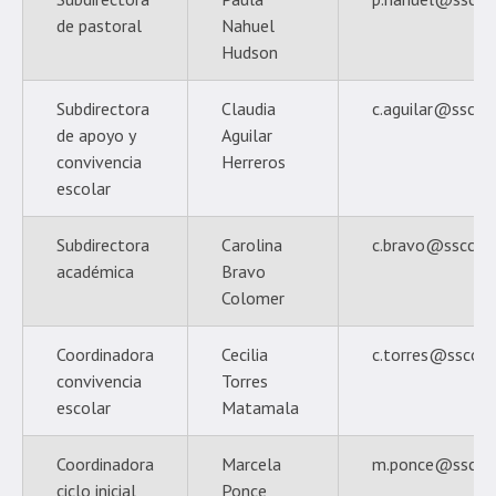
de pastoral
Nahuel
Hudson
Subdirectora
Claudia
c.aguilar@ssccpr
de apoyo y
Aguilar
convivencia
Herreros
escolar
Subdirectora
Carolina
c.bravo@ssccpro
académica
Bravo
Colomer
Coordinadora
Cecilia
c.torres@ssccpro
convivencia
Torres
escolar
Matamala
Coordinadora
Marcela
m.ponce@ssccpro
ciclo inicial
Ponce