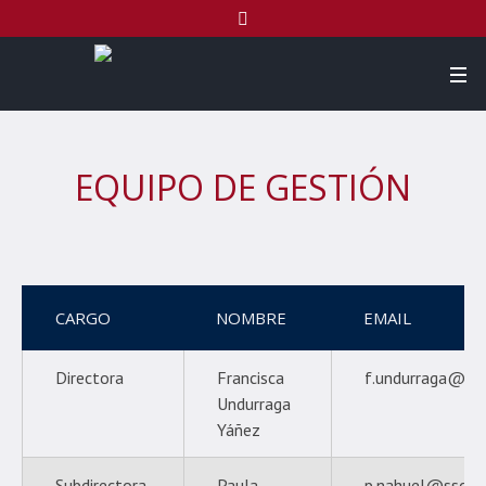
EQUIPO DE GESTIÓN
CARGO
NOMBRE
EMAIL
Directora
Francisca
f.undurraga@ssc
Undurraga
Yáñez
Subdirectora
Paula
p.nahuel@ssccpr