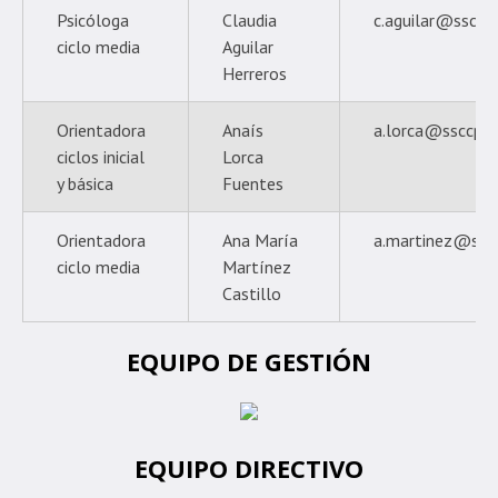
Psicóloga
Claudia
c.aguilar@ssccpr
ciclo media
Aguilar
Herreros
Orientadora
Anaís
a.lorca@ssccprov
ciclos inicial
Lorca
y básica
Fuentes
Orientadora
Ana María
a.martinez@sscc
ciclo media
Martínez
Castillo
EQUIPO DE GESTIÓN
EQUIPO DIRECTIVO