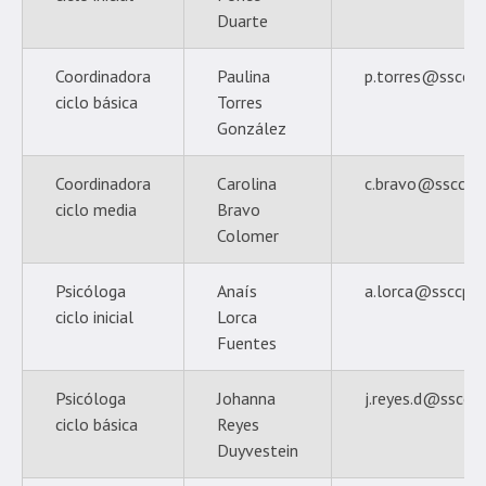
Duarte
Coordinadora
Paulina
p.torres@ssccpro
ciclo básica
Torres
González
Coordinadora
Carolina
c.bravo@ssccpro
ciclo media
Bravo
Colomer
Psicóloga
Anaís
a.lorca@ssccprov
ciclo inicial
Lorca
Fuentes
Psicóloga
Johanna
j.reyes.d@ssccpr
ciclo básica
Reyes
Duyvestein