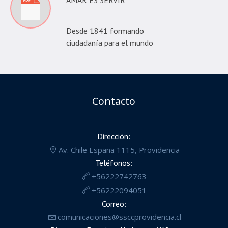
Desde 1841 formando
ciudadanía para el mundo
Contacto
Dirección:
Av. Chile España 1115, Providencia
Teléfonos:
+56222742763
+56222094051
Correo:
comunicaciones@ssccprovidencia.cl