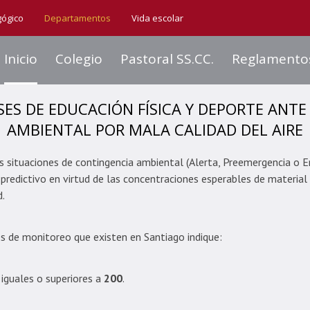
gógico
Departamentos
Vida escolar
Inicio
Colegio
Pastoral SS.CC.
Reglamento
ES DE EDUCACIÓN FÍSICA Y DEPORTE ANT
AMBIENTAL POR MALA CALIDAD DEL AIRE
s situaciones de contingencia ambiental (Alerta, Preemergencia o E
redictivo en virtud de las concentraciones esperables de material
.
es de monitoreo que existen en Santiago indique:
n iguales o superiores a
200
.