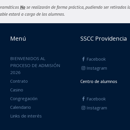
ogramáticos
No
se realizarán de forma práctica, pudiendo ser retirados l
nsable estará a cargo de los alumnos.
Menú
SSCC Providencia
BIENVENIDOS AL
Facebook
PROCESO DE ADMISIÓN
Instagram
2026
Contrato
Centro de alumnos
Casino
Congregación
Facebook
Calendario
Instagram
Links de interés