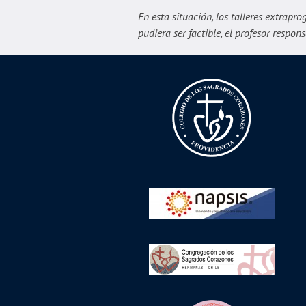
En esta situación, los talleres extrapr
pudiera ser factible, el profesor respo