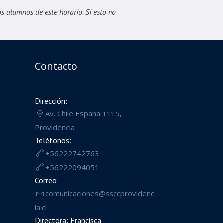
os alumnos de este horario. Si esto no
Contacto
Dirección:
Av. Chile España 1115,
Providencia
Teléfonos:
+56222742763
+56222094051
Correo:
comunicaciones@ssccprovidenc
ia.cl
Directora: Francisca