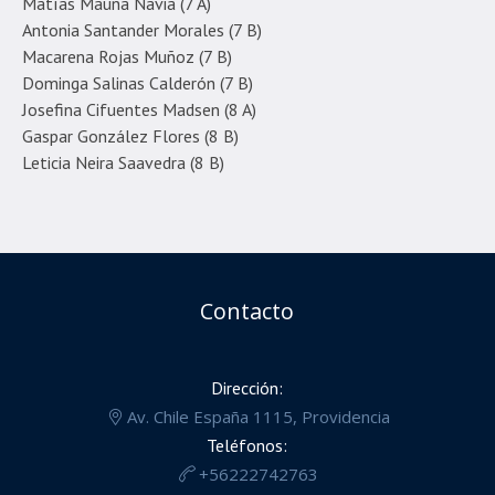
Matías Mauna Navia (7 A)
Antonia Santander Morales (7 B)
Macarena Rojas Muñoz (7 B)
Dominga Salinas Calderón (7 B)
Josefina Cifuentes Madsen (8 A)
Gaspar González Flores (8 B)
Leticia Neira Saavedra (8 B)
Contacto
Dirección:
Av. Chile España 1115, Providencia
Teléfonos:
+56222742763