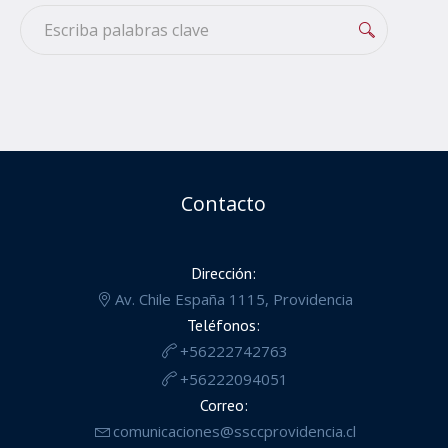
Contacto
Dirección:
Av. Chile España 1115, Providencia
Teléfonos:
+56222742763
+56222094051
Correo:
comunicaciones@ssccprovidencia.cl