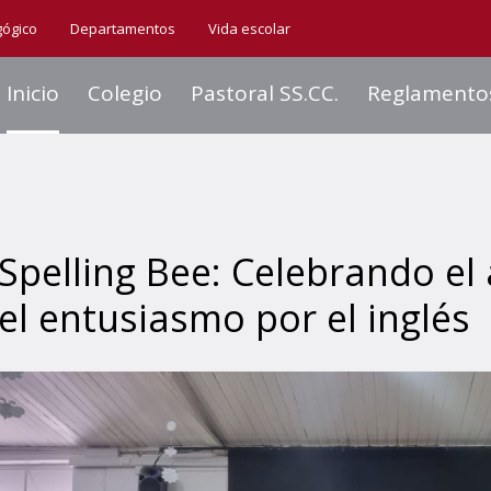
gógico
Departamentos
Vida escolar
Inicio
Colegio
Pastoral SS.CC.
Reglamento
Spelling Bee: Celebrando el
el entusiasmo por el inglés