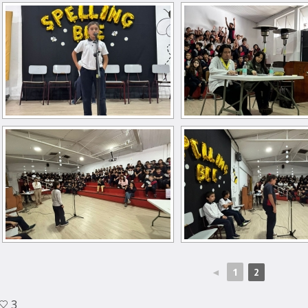
◄
1
2
3