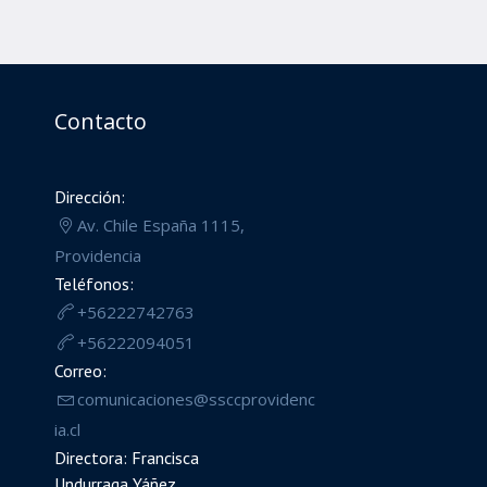
Contacto
Dirección:
Av. Chile España 1115,
Providencia
Teléfonos:
+56222742763
+56222094051
Correo:
comunicaciones@ssccprovidenc
ia.cl
Directora: Francisca
Undurraga Yáñez