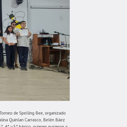
Torneo de Spelling Bee, organizado
alina Quinlan Carrasco, Belén Báez
°, 4° y 5° básico, quienes pusieron a