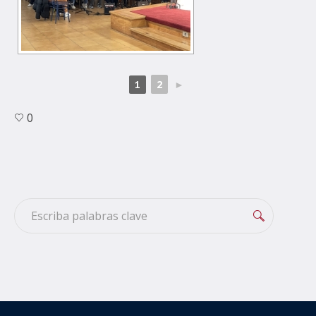
2
►
1
0