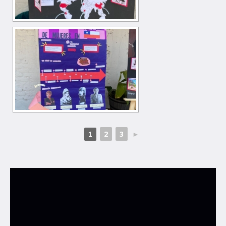
2
3
►
1