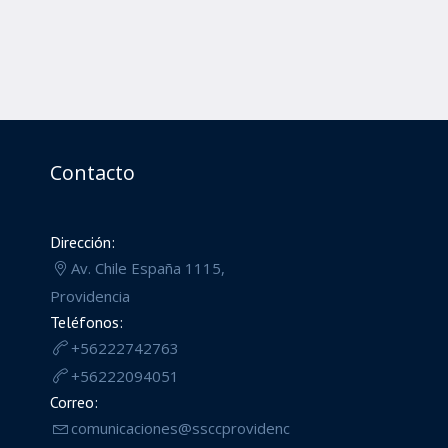
Contacto
Dirección:
Av. Chile España 1115,
Providencia
Teléfonos:
+56222742763
+56222094051
Correo:
comunicaciones@ssccprovidenc