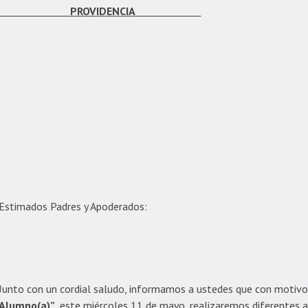
PROVIDENCIA
Estimados Padres y Apoderados:
Junto con un cordial saludo, informamos a ustedes que con motivo
Alumno(a)”
, este miércoles 11 de mayo, realizaremos diferentes a