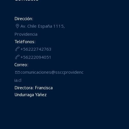
Dirección:
Av. Chile España 1115,
Providencia
Teléfonos:
+56222742763
+56222094051
Correo:
comunicaciones@ssccprovidenc
ia.cl
Directora: Francisca
Undurraga Yáñez