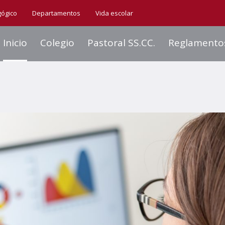
gógico
Departamentos
Vida escolar
Inicio
Colegio
Pastoral SS.CC.
Reglamento