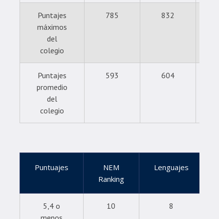
Puntajes
785
832
máximos
del
colegio
Puntajes
593
604
promedio
del
colegio
Puntuajes
NEM
Lenguajes
Ranking
5,4 o
10
8
menos