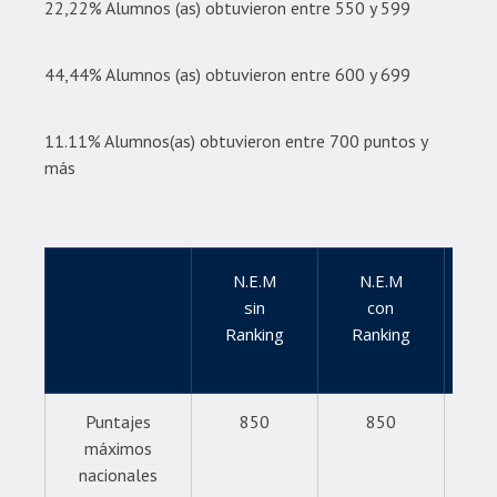
22,22% Alumnos (as) obtuvieron entre 550 y 599
44,44% Alumnos (as) obtuvieron entre 600 y 699
11.11% Alumnos(as) obtuvieron entre 700 puntos y
más
N.E.M
N.E.M
Le
sin
con
Ranking
Ranking
Puntajes
850
850
máximos
nacionales