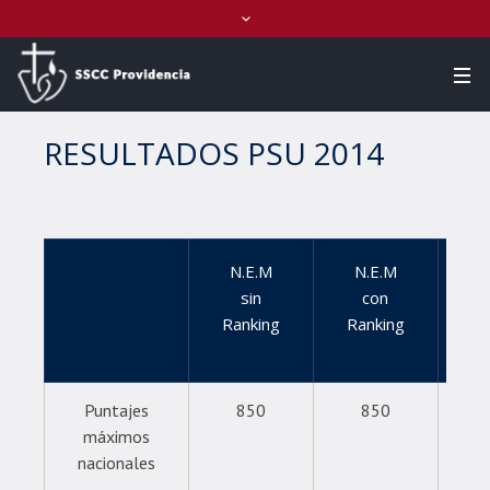
RESULTADOS PSU 2014
N.E.M
N.E.M
Le
sin
con
Ranking
Ranking
Puntajes
850
850
máximos
nacionales