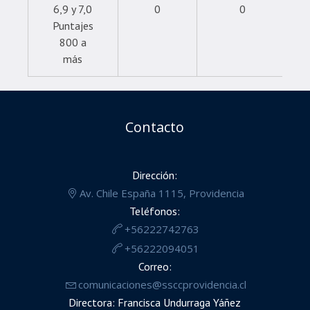
6,9 y 7,0
0
0
Puntajes
800 a
más
Contacto
Dirección:
Av. Chile España 1115, Providencia
Teléfonos:
+56222742763
+56222094051
Correo:
comunicaciones@ssccprovidencia.cl
Directora: Francisca Undurraga Yáñez