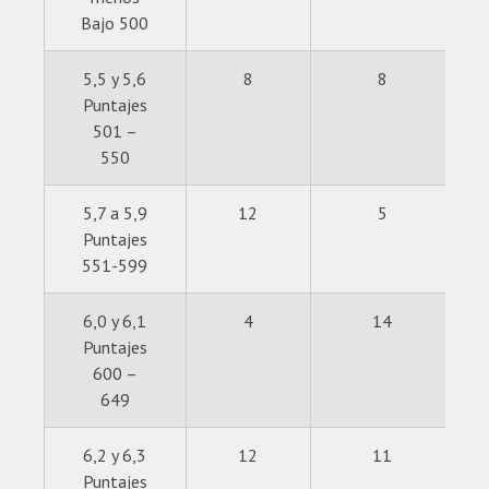
Bajo 500
5,5 y 5,6
8
8
Puntajes
501 –
550
5,7 a 5,9
12
5
Puntajes
551-599
6,0 y 6,1
4
14
Puntajes
600 –
649
6,2 y 6,3
12
11
Puntajes