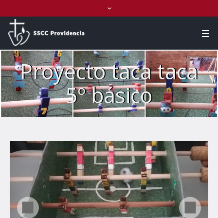
Proyecto taca taca
5º básico