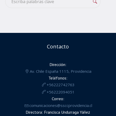
Contacto
Dirección:
Av. Chile España 1115, Providencia
Teléfonos:
+56222742763
+56222094051
Correo:
comunicaciones@ssccprovidencia.cl
Directora: Francisca Undurraga Yáñez