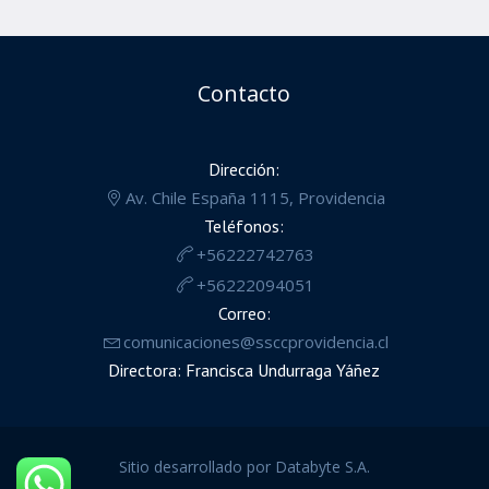
Contacto
Dirección:
Av. Chile España 1115, Providencia
Teléfonos:
+56222742763
+56222094051
Correo:
comunicaciones@ssccprovidencia.cl
Directora: Francisca Undurraga Yáñez
Sitio desarrollado por Databyte S.A.