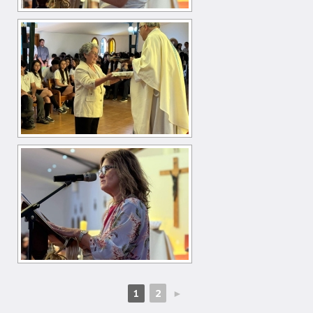
2
►
1