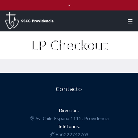
LP Checkout
Contacto
Dirección:
Av. Chile España 1115, Providencia
Teléfonos:
+56222742763