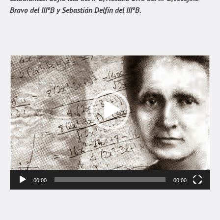
Bravo del IIIºB y Sebastián Delfín del IIIºB.
Reproductor
de
Video
00:00
00:00