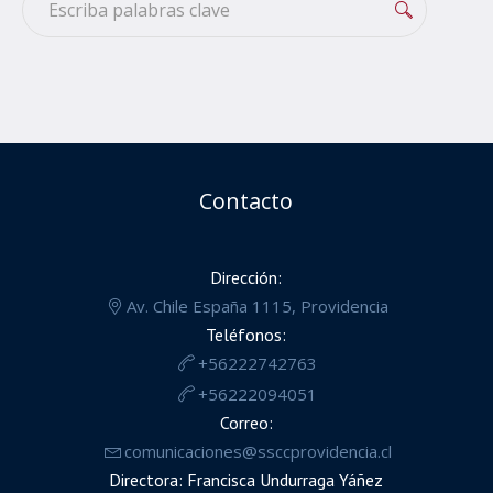
Contacto
Dirección:
Av. Chile España 1115, Providencia
Teléfonos:
+56222742763
+56222094051
Correo:
comunicaciones@ssccprovidencia.cl
Directora: Francisca Undurraga Yáñez