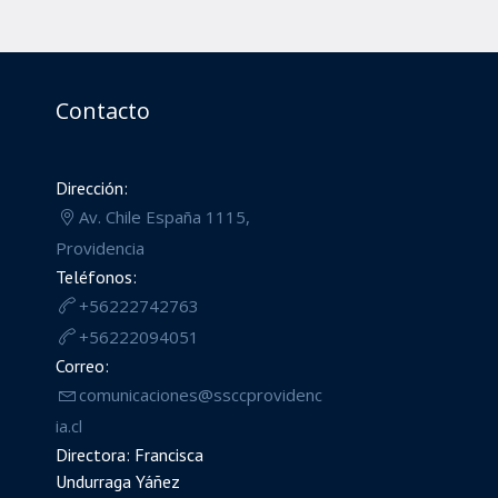
Contacto
Dirección:
Av. Chile España 1115,
Providencia
Teléfonos:
+56222742763
+56222094051
Correo:
comunicaciones@ssccprovidenc
ia.cl
Directora: Francisca
Undurraga Yáñez