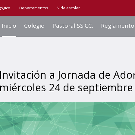
gógico
Departamentos
Vida escolar
Inicio
Colegio
Pastoral SS.CC.
Reglamento
Invitación a Jornada de Ado
miércoles 24 de septiembre