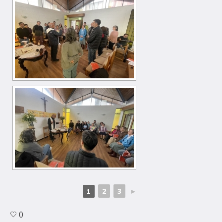
2
3
►
1
0