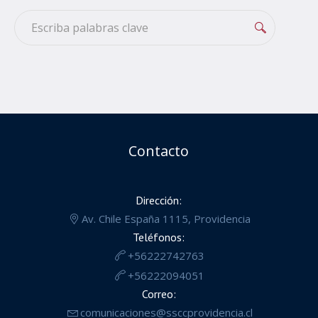
Contacto
Dirección:
Av. Chile España 1115, Providencia
Teléfonos:
+56222742763
+56222094051
Correo:
comunicaciones@ssccprovidencia.cl