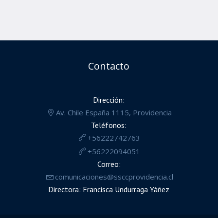
Contacto
Dirección:
Av. Chile España 1115, Providencia
Teléfonos:
+56222742763
+56222094051
Correo:
comunicaciones@ssccprovidencia.cl
Directora: Francisca Undurraga Yáñez