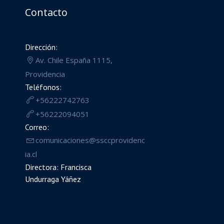
Contacto
Dirección:
Av. Chile España 1115,
Providencia
Teléfonos:
+56222742763
+56222094051
Correo:
comunicaciones@ssccprovidenc
ia.cl
Directora: Francisca
Undurraga Yáñez