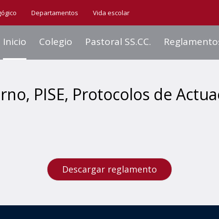
gógico
Departamentos
Vida escolar
Inicio
Colegio
Pastoral SS.CC.
Reglamento
no, PISE, Protocolos de Actua
Descargar reglamento