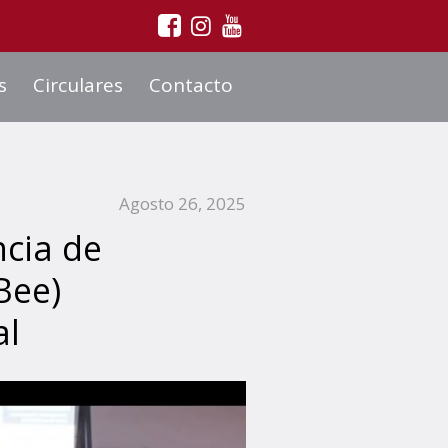
s
Circulares
Contacto
Agosto 26, 2025
ncia de
Bee)
al