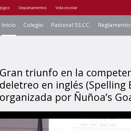
gógico
Departamentos
Vida escolar
Inicio
Colegio
Pastoral SS.CC.
Reglamento
Gran triunfo en la compete
deletreo en inglés (Spelling 
organizada por Ñuñoa’s Go