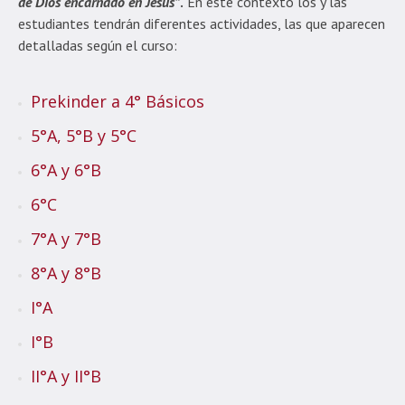
de Dios encarnado en Jesús”
.
En este contexto los y las
estudiantes tendrán diferentes actividades, las que aparecen
detalladas según el curso:
Prekinder a 4° Básicos
5°A, 5°B y 5°C
6°A y 6°B
6°C
7°A y 7°B
8°A y 8°B
I°A
I°B
II°A y II°B