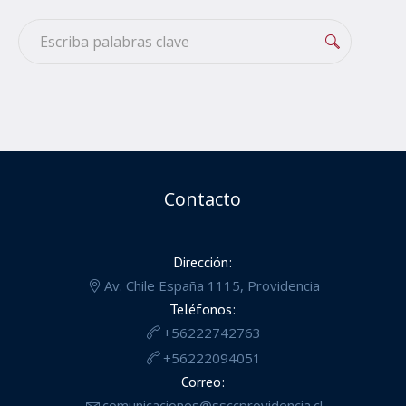
Contacto
Dirección:
Av. Chile España 1115, Providencia
Teléfonos:
+56222742763
+56222094051
Correo:
comunicaciones@ssccprovidencia.cl