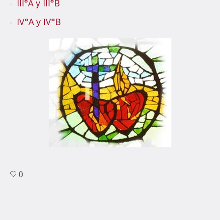
III°A y III°B
IV°A y IV°B
0