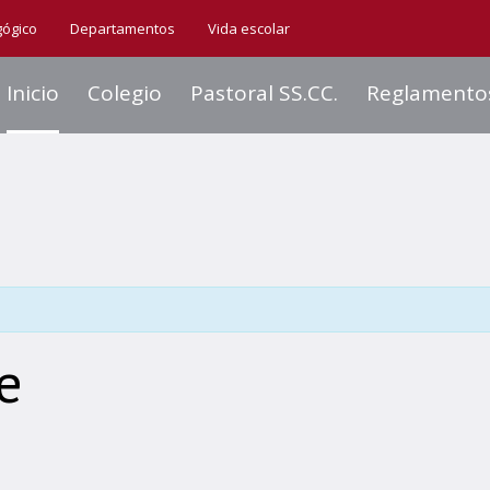
gógico
Departamentos
Vida escolar
Inicio
Colegio
Pastoral SS.CC.
Reglamento
e