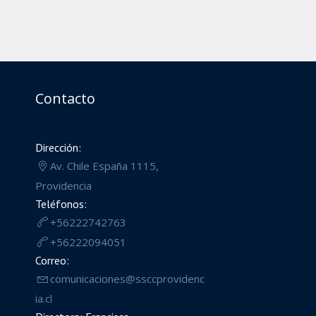
Contacto
Dirección:
Av. Chile España 1115,
Providencia
Teléfonos:
+56222742763
+56222094051
Correo:
comunicaciones@ssccprovidenc
ia.cl