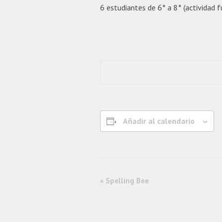
6 estudiantes de 6° a 8° (actividad f
Añadir al calendario
Navegación
«
Spelling Bee
del
Evento