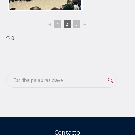
◄
1
3
►
2
0
Contacto