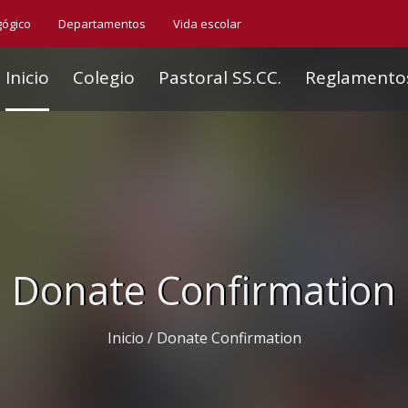
gógico
Departamentos
Vida escolar
Inicio
Colegio
Pastoral SS.CC.
Reglamento
Donate Confirmation
Inicio
/
Donate Confirmation