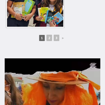
2
3
►
1