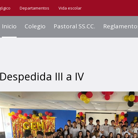
gógico
Departamentos
Vida escolar
Inicio
Colegio
Pastoral SS.CC.
Reglamento
Despedida III a IV