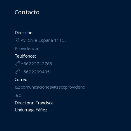
Contacto
Dirección:
Av. Chile España 1115,
Providencia
Teléfonos:
+56222742763
+56222094051
Correo:
comunicaciones@ssccprovidenc
ia.cl
Directora: Francisca
Undurraga Yáñez