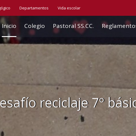
gógico
Departamentos
Vida escolar
Inicio
Colegio
Pastoral SS.CC.
Reglamento
esafío reciclaje 7º bási