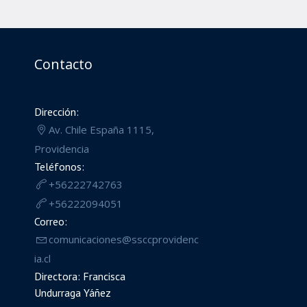
Contacto
Dirección:
Av. Chile España 1115,
Providencia
Teléfonos:
+56222742763
+56222094051
Correo:
comunicaciones@ssccprovidenc
ia.cl
Directora: Francisca
Undurraga Yáñez