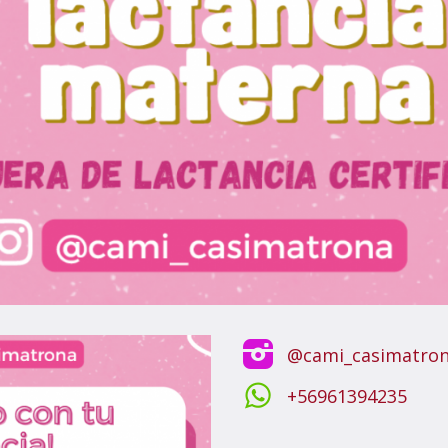
@cami_casimatro
+56961394235