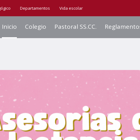
gógico
Departamentos
Vida escolar
Inicio
Colegio
Pastoral SS.CC.
Reglamento