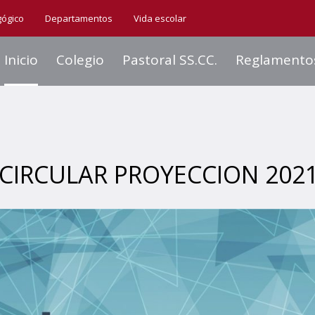
gógico
Departamentos
Vida escolar
Inicio
Colegio
Pastoral SS.CC.
Reglamento
CIRCULAR PROYECCION 202