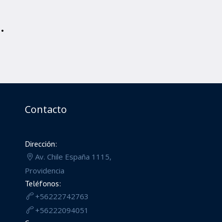
.
Contacto
Dirección:
Av. Chile España 1115,
Providencia
Teléfonos:
+56222742763
+56222094051