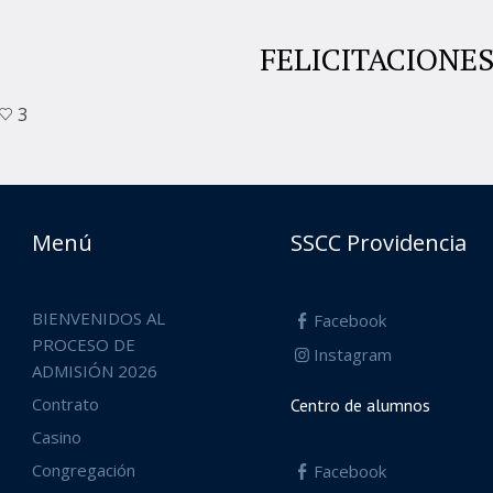
FELICITACIONES
3
Menú
SSCC Providencia
BIENVENIDOS AL
Facebook
PROCESO DE
Instagram
ADMISIÓN 2026
Contrato
Centro de alumnos
Casino
Congregación
Facebook