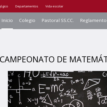
gógico
Departamentos
Vida escolar
Inicio
Colegio
Pastoral SS.CC.
Reglamento
CAMPEONATO DE MATEMÁTI