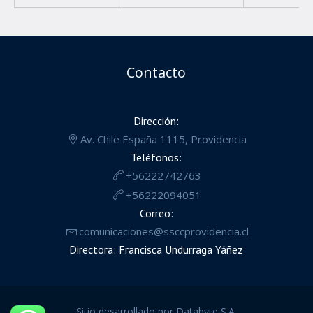
Contacto
Dirección:
Av. Chile España 1115, Providencia
Teléfonos:
+56222742763
+56222094051
Correo:
comunicaciones@ssccprovidencia.cl
Directora: Francisca Undurraga Yáñez
Sitio desarrollado por Databyte S.A.