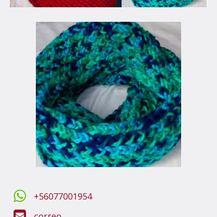
+56077001954
correo