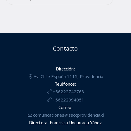
Contacto
Dirección:
Av. Chile España 1115, Providencia
Teléfonos:
+56222742763
+56222094051
Correo:
comunicaciones@ssccprovidencia.cl
Directora: Francisca Undurraga Yáñez