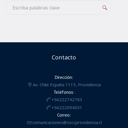
Contacto
Dirección:
Av. Chile España 1115, Providencia
Teléfonos:
+56222742763
+56222094051
Correo:
comunicaciones@ssccprovidencia.cl