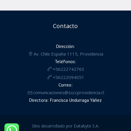
Contacto
Dirección:
Av. Chile España 1115, Providencia
Teléfonos:
+56222742763
+56222094051
Correo:
comunicaciones@ssccprovidencia.cl
Directora: Francisca Undurraga Yáñez
Sitio desarrollado por Databyte S.A.