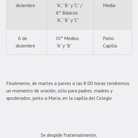
diciembre
“A”, “B” y “C” /
Media
6° Básicos
“A”, “B” y “C”
6 de
III° Medios
Patio
diciembre
“A” y “B”
Capilla
Finalmente, de martes a jueves a las 8:00 horas tendremos
un momento de oración, sólo para padres, madres y
apoderados, junto a María, en la capilla del Colegio.
Se despide fraternalmente,