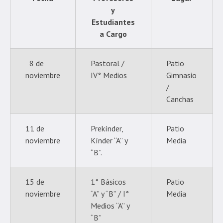
y
Estudiantes
a Cargo
8 de
Pastoral /
Patio
noviembre
IV° Medios
Gimnasio
/
Canchas
11 de
Prekínder,
Patio
noviembre
Kínder “A” y
Media
“B”.
15 de
1° Básicos
Patio
noviembre
“A” y “B” / I°
Media
Medios “A” y
“B”