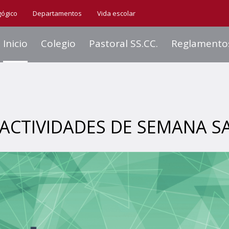
gógico
Departamentos
Vida escolar
Inicio
Colegio
Pastoral SS.CC.
Reglamento
ACTIVIDADES DE SEMANA S