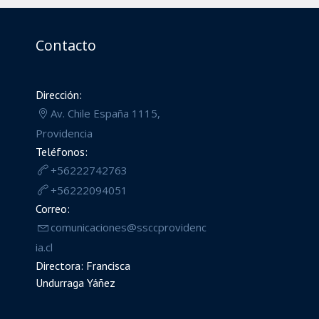
Contacto
Dirección:
Av. Chile España 1115,
Providencia
Teléfonos:
+56222742763
+56222094051
Correo:
comunicaciones@ssccprovidenc
ia.cl
Directora: Francisca
Undurraga Yáñez