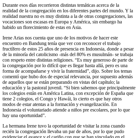
Durante esos días recorrieron distintas temáticas acerca de la
realidad de la congregación en los diferentes partes del mundo. Y la
realidad nuestra no es muy distinta a la de otras congregaciones, las
vocaciones son escasas en Europa y América, sin embargo ha
habido un florecimiento de estas en Asia.
Irene Arias nos cuenta que uno de los motivos de hacer este
encuentro en Bandung tenía que ver con reconocer el trabajo
fructífero de estos 25 años de presencia en Indonesia, donde a pesar
de la minoría del catolicismo -más del 80% es musulmán- se trabaja
con respeto entre distintas religiones. “Es muy generoso de parte de
la congregación por lo difícil que es llegar hasta allá, pero es una
forma de acompañarse y vivir la fraternidad”, dijo. Sobre los temas
comentó que hubo dos de especial relevancia, por supuesto además
de aquellos que se están preparando en vistas del capítulo; la
educación y la pastoral juvenil. “Si bien sabemos que principalmente
los colegios están en América Latina, con excepción de España que
tiene 2 colegios, el Congo y Hawái, lo cierto es que hay otros
modos de estar atentas a la formación y evangelización. En
Indonesia el voluntariado atiende a niños pre escolares, por lo que
hay una oportunidad”.
La hermana Irene tuvo la oportunidad de visitar la zona cuando
recién la congregación llevaba un par de años, por lo que pudo
evidenciar el avance y el cariño con que se han vinculado en el