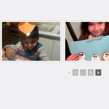
◄
1
5
...
6