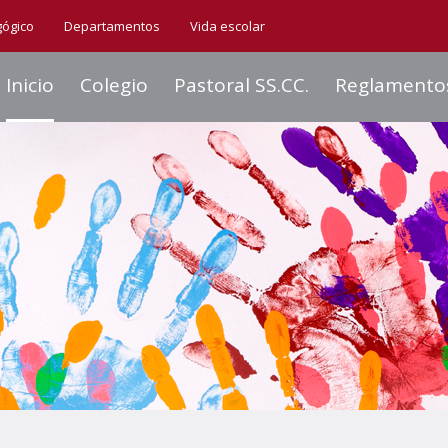
gógico
Departamentos
Vida escolar
Inicio
Colegio
Pastoral SS.CC.
Reglamento