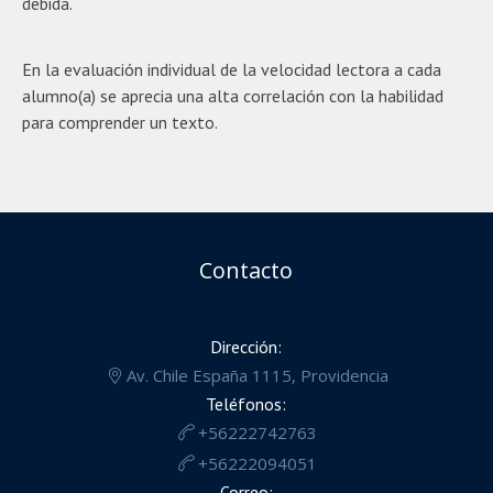
debida.
En la evaluación individual de la velocidad lectora a cada
alumno(a) se aprecia una alta correlación con la habilidad
para comprender un texto.
Contacto
Dirección:
Av. Chile España 1115, Providencia
Teléfonos:
+56222742763
+56222094051
Correo: