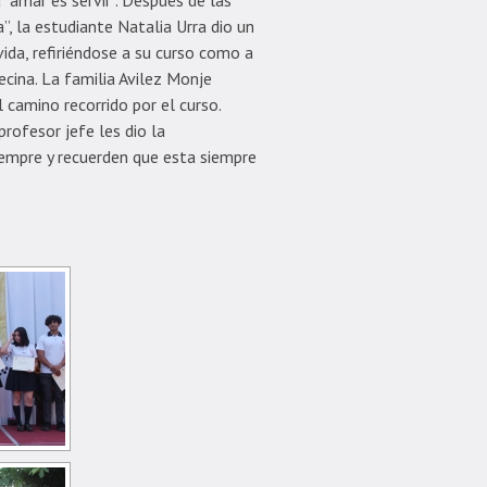
“amar es servir”. Después de las
a”, la estudiante Natalia Urra dio un
vida, refiriéndose a su curso como a
cina. La familia Avilez Monje
 camino recorrido por el curso.
profesor jefe les dio la
empre y recuerden que esta siempre