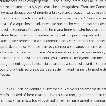
fundadores de la congregación. Luego, fueron premiados aquellos 
promedio superior a 6,6 y la estudiante Magdalena Fontaine Zamo
fue galardonada con el premio a la excelencia académica. La premi
reconocimiento a los estudiantes que estuvieron por 12 años o más
destacó a aquellos estudiantes que han hecho vida los valores de 
nuestra Superiora Provincial, la hermana Irene Arias.En los discurso
Gloria Rojas destacó la confianza depositada por los apoderados en
Domínguez representó a sus compañeros y compañeras con un bello
aprendizaje de servir a los demás y comparó sus años con un tren, 
estación. La familia Fontaine Zamorano dio voz a los apoderados, 
recorrido por la historia mundial y sus cambios, reflejados también en
Luego de entregada la licencia secundaria a cada estudiante, su prof
como una linda sorpresa, los padres de Trinidad Farías y la madre
“Sopla”.
El jueves 17 de noviembre, el IVº medio B tuvo su ceremonia de gra
Marín, les dedicó hermosas palabras a cada uno, agradeciendo su co
colegio. Se premió a los y las estudiantes con un promedio superior 