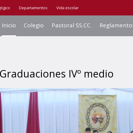
gógico
Departamentos
Vida escolar
Inicio
Colegio
Pastoral SS.CC.
Reglamento
Graduaciones IVº medio