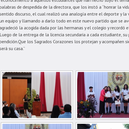
reconocimiento a aquellos estudiantes que han hecho suyo el lema 
palabras de despedida de la directora, que los instó a “honrar la vid
sentido discurso, el cual realizó una analogía entre el deporte y la 
un equipo y llamando a darlo todo en este nuevo partido que se ave
agradeció la acogida dada por las hermanas y el colegio y recordó el
Luego de la entrega de la licencia secundaria a cada estudiante, su 
bendición.Que los Sagrados Corazones los protejan y acompañen si
será su casa.”