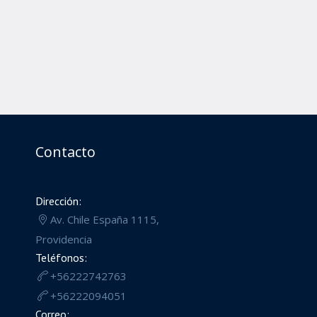
Contacto
Dirección:
Av. Chile España 1115,
Providencia
Teléfonos:
+56222742763
+56222094051
Correo: